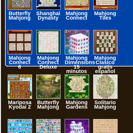
Butterfly
Shanghai
Mahjong
Mahjong
Mahjong
Dynasty
Connect
Tiles
Mahjong
Mahjong
Mahjong
Mahjong
Connect
Connect
Dimensions
Clasico
6
Deluxe
15
gratis
minutos
español
Mariposa
Butterfly
Mahjong
Solitario
Kyodai 2
Mahjong
Gardens
Mahjong