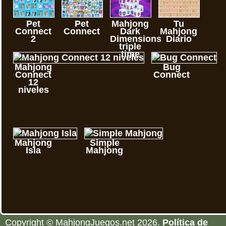
Pet
Pet
Mahjong
Tu
Connect
Connect
Dark
Mahjong
2
Dimensions
Diario
triple
time
Mahjong
Bug
Connect
Connect
12
niveles
Mahjong
Simple
Isla
Mahjong
Copyright © MahjongJuegos.net 2026.
Política de