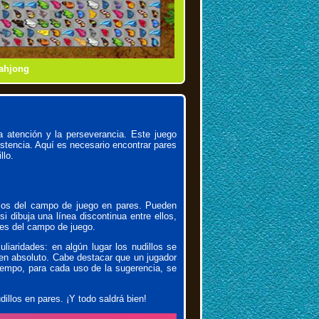
Mahjong
Dynasty
onnect
les
la atención y la perseverancia. Este juego
stencia. Aquí es necesario encontrar pares
llo.
illos del campo de juego en pares. Pueden
i dibuja una línea discontinua entre ellos,
tes del campo de juego.
liaridades: en algún lugar los nudillos se
 en absoluto. Cabe destacar que un jugador
iempo, para cada uso de la sugerencia, se
illos en pares. ¡Y todo saldrá bien!