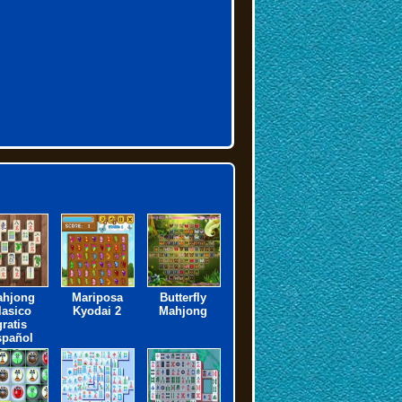
ahjong
Mariposa
Butterfly
lasico
Kyodai 2
Mahjong
gratis
spañol