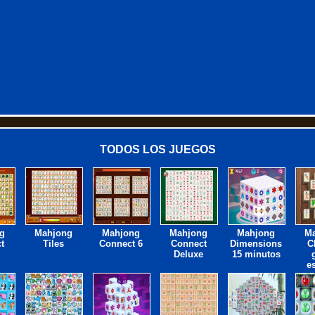
TODOS LOS JUEGOS
g
Mahjong
Mahjong
Mahjong
Mahjong
M
t
Tiles
Connect 6
Connect
Dimensions
C
Deluxe
15 minutos
e