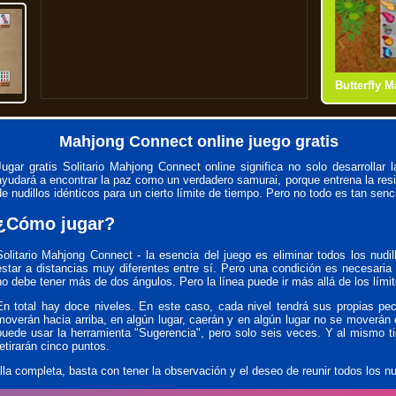
Butterfly 
Shanghai 
Mahjong C
Mahjong Ti
Mahjong Connect online juego gratis
Jugar gratis Solitario Mahjong Connect online significa no solo desarrollar 
ayudará a encontrar la paz como un verdadero samurai, porque entrena la resi
de nudillos idénticos para un cierto límite de tiempo. Pero no todo es tan senci
¿Cómo jugar?
Solitario Mahjong Connect - la esencia del juego es eliminar todos los nud
estar a distancias muy diferentes entre sí. Pero una condición es necesaria s
no debe tener más de dos ángulos. Pero la línea puede ir más allá de los lími
En total hay doce niveles. En este caso, cada nivel tendrá sus propias pecu
moverán hacia arriba, en algún lugar, caerán y en algún lugar no se moverán
puede usar la herramienta "Sugerencia", pero solo seis veces. Y al mismo t
retirarán cinco puntos.
la completa, basta con tener la observación y el deseo de reunir todos los nud