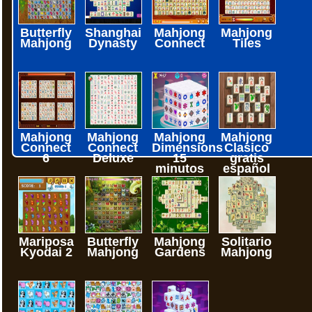
Butterfly
Shanghai
Mahjong
Mahjong
Mahjong
Dynasty
Connect
Tiles
Mahjong
Mahjong
Mahjong
Mahjong
Connect
Connect
Dimensions
Clasico
6
Deluxe
15
gratis
minutos
español
Mariposa
Butterfly
Mahjong
Solitario
Kyodai 2
Mahjong
Gardens
Mahjong