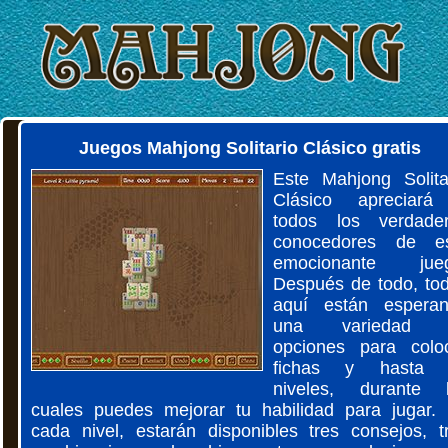
Juegos Mahjong Solitario Clásico gratis
Este Mahjong Solita
Clásico apreciar
todos los verdade
conocedores de e
emocionante jueg
Después de todo, to
aquí están espera
una variedad 
opciones para colo
fichas y hasta 
niveles, durante 
cuales puedes mejorar tu habilidad para jugar.
cada nivel, estarán disponibles tres consejos, t