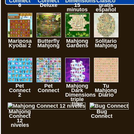
Connect
Connect
Dimensions
Clasico
6
Deluxe
15
gratis
minutos
español
Mariposa
Butterfly
Mahjong
Solitario
Kyodai 2
Mahjong
Gardens
Mahjong
Pet
Pet
Mahjong
Tu
Connect
Connect
Dark
Mahjong
2
Dimensions
Diario
triple
time
Mahjong
Bug
Connect
Connect
12
niveles