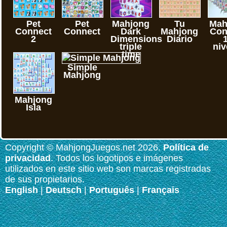
Pet
Pet
Mahjong
Tu
Mah
Connect
Connect
Dark
Mahjong
Con
2
Dimensions
Diario
triple
niv
time
Simple
Mahjong
Mahjong
Isla
Copyright © MahjongJuegos.net 2026.
Política de
privacidad
. Todos los logotipos e imágenes
utilizados en este sitio web son marcas registradas
de sus propietarios.
English
|
Deutsch
|
Português
|
Français