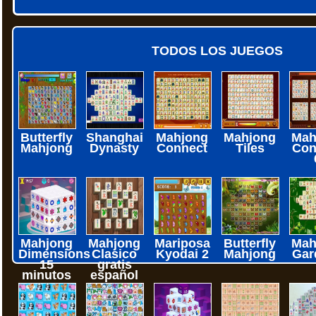
TODOS LOS JUEGOS
Butterfly
Shanghai
Mahjong
Mahjong
Mah
Mahjong
Dynasty
Connect
Tiles
Con
Mahjong
Mahjong
Mariposa
Butterfly
Mah
Dimensions
Clasico
Kyodai 2
Mahjong
Gar
15
gratis
minutos
español