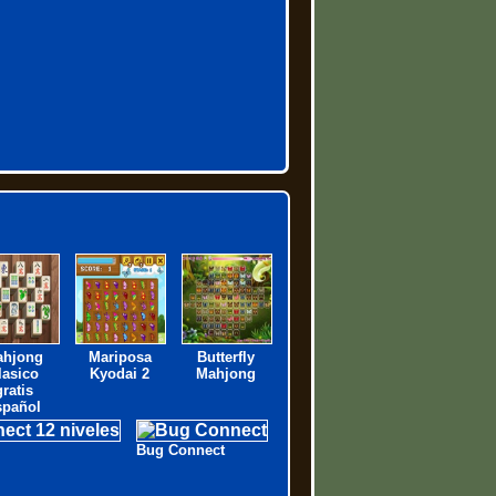
ahjong
Mariposa
Butterfly
lasico
Kyodai 2
Mahjong
gratis
spañol
Bug Connect