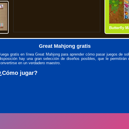
Butterfly 
Shanghai 
Mahjong C
Mahjong Ti
Great Mahjong gratis
Juega gratis en línea Great Mahjong para aprender cómo pasar juegos de solit
disposición hay una gran selección de diseños posibles, que le permitirá
convertirse en un verdadero maestro.
¿Cómo jugar?