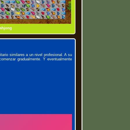
Mahjong
Dynasty
onnect
les
ario similares a un nivel profesional. A su
n comenzar gradualmente. Y eventualmente