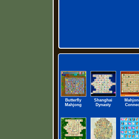
Butterfly
Shanghai
Mahjon
Mahjong
Dynasty
Connec