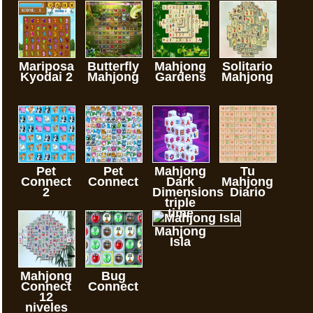
Mariposa
Butterfly
Mahjong
Solitario
Kyodai 2
Mahjong
Gardens
Mahjong
Pet
Pet
Mahjong
Tu
Connect
Connect
Dark
Mahjong
2
Dimensions
Diario
triple
time
Mahjong
Isla
Mahjong
Bug
Connect
Connect
12
niveles