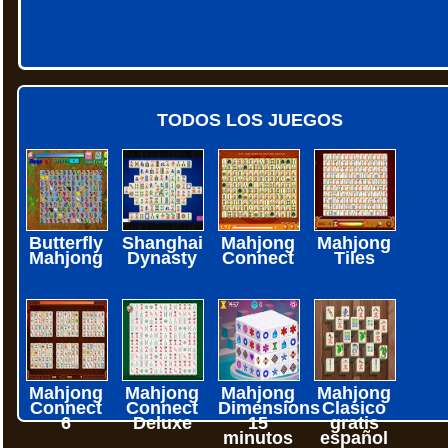
TODOS LOS JUEGOS
Butterfly
Shanghai
Mahjong
Mahjong
Mahjong
Dynasty
Connect
Tiles
Mahjong
Mahjong
Mahjong
Mahjong
Connect
Connect
Dimensions
Clasico
6
Deluxe
15
gratis
minutos
español