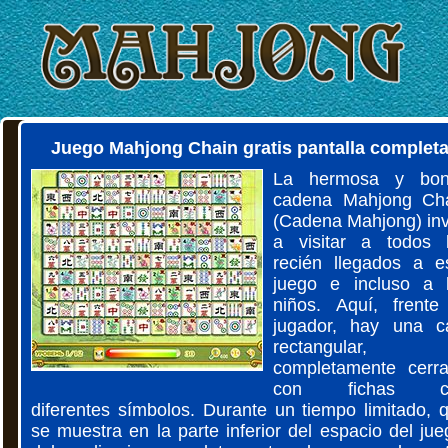
Juego Mahjong Chain gratis pantalla complet
La hermosa y bon
cadena Mahjong Ch
(Cadena Mahjong) inv
a visitar a todos 
recién llegados a e
juego e incluso a 
niños. Aquí, frente
jugador, hay una c
rectangular,
completamente cerr
con fichas c
diferentes símbolos. Durante un tiempo limitado, 
se muestra en la parte inferior del espacio del jue