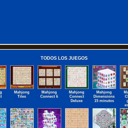
TODOS LOS JUEGOS
g
Mahjong
Mahjong
Mahjong
Mahjong
M
t
Tiles
Connect 6
Connect
Dimensions
C
Deluxe
15 minutos
e