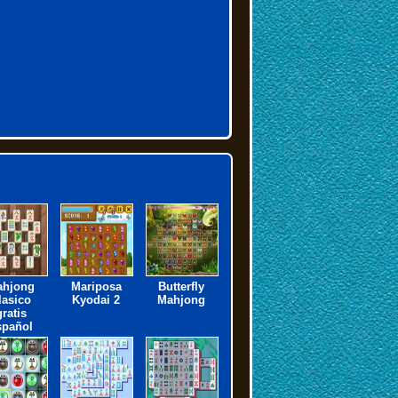
ahjong
Mariposa
Butterfly
lasico
Kyodai 2
Mahjong
gratis
spañol