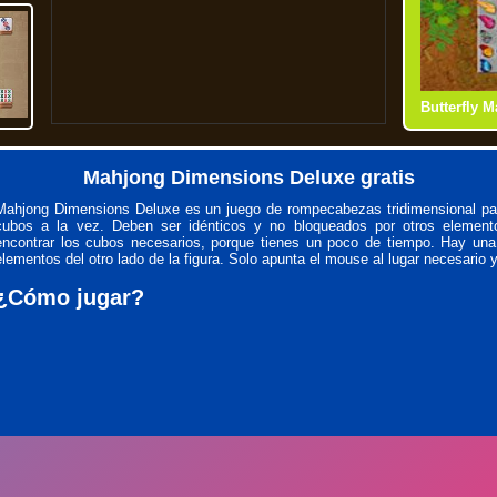
Butterfly 
Shanghai 
Mahjong C
Mahjong Ti
Mahjong Dimensions Deluxe gratis
Mahjong Dimensions Deluxe es un juego de rompecabezas tridimensional para
cubos a la vez. Deben ser idénticos y no bloqueados por otros elemento
encontrar los cubos necesarios, porque tienes un poco de tiempo. Hay una
elementos del otro lado de la figura. Solo apunta el mouse al lugar necesario y
¿Cómo jugar?