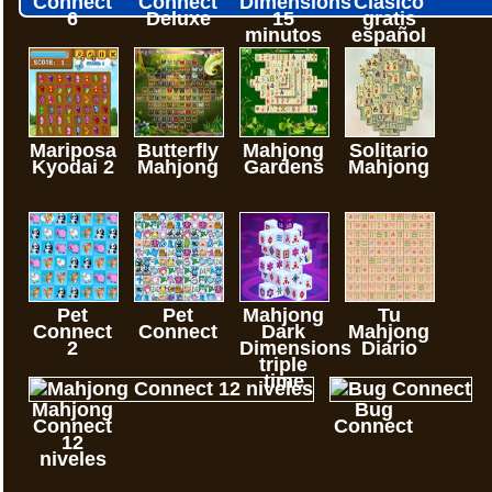
Connect
Connect
Dimensions
Clasico
6
Deluxe
15
gratis
minutos
español
Mariposa
Butterfly
Mahjong
Solitario
Kyodai 2
Mahjong
Gardens
Mahjong
Pet
Pet
Mahjong
Tu
Connect
Connect
Dark
Mahjong
2
Dimensions
Diario
triple
time
Mahjong
Bug
Connect
Connect
12
niveles