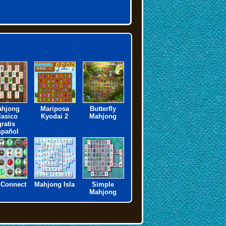
ahjong
Mariposa
Butterfly
lasico
Kyodai 2
Mahjong
gratis
spañol
 Connect
Mahjong Isla
Simple
Mahjong