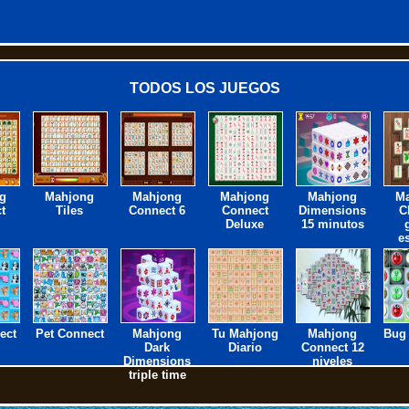
TODOS LOS JUEGOS
g
Mahjong
Mahjong
Mahjong
Mahjong
M
t
Tiles
Connect 6
Connect
Dimensions
C
Deluxe
15 minutos
e
ect
Pet Connect
Mahjong
Tu Mahjong
Mahjong
Bug
Dark
Diario
Connect 12
Dimensions
niveles
triple time