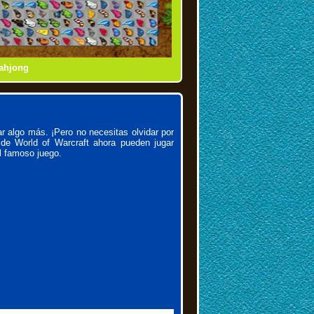
Mahjong
les
Shanghai Dynasty
Mahjong Connect
r algo más. ¡Pero no necesitas olvidar por
 de World of Warcraft ahora pueden jugar
l famoso juego.