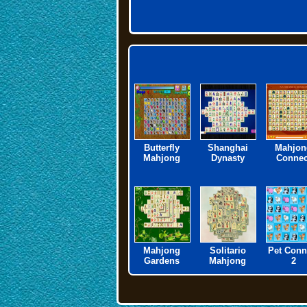
Butterfly
Shanghai
Mahjon
Mahjong
Dynasty
Connec
Mahjong
Solitario
Pet Conn
Gardens
Mahjong
2